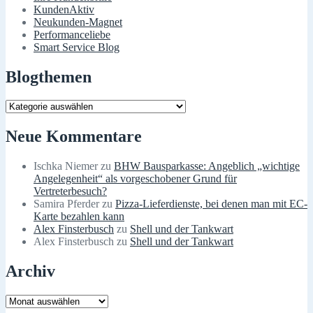
KundenAktiv
Neukunden-Magnet
Performanceliebe
Smart Service Blog
Blogthemen
Blogthemen
Neue Kommentare
Ischka Niemer
zu
BHW Bausparkasse: Angeblich „wichtige
Angelegenheit“ als vorgeschobener Grund für
Vertreterbesuch?
Samira Pferder
zu
Pizza-Lieferdienste, bei denen man mit EC-
Karte bezahlen kann
Alex Finsterbusch
zu
Shell und der Tankwart
Alex Finsterbusch
zu
Shell und der Tankwart
Archiv
Archiv