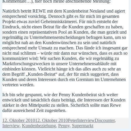
Kommentare…), hier noch meine abschließende Meinung:
Natürlich betritt REWE mit dem Kundenbeirat Neuland und agiert
entsprechend vorsichtig. Dennoch gibt es für mich im gesamten
Projekt etwas zuviel Geheimniskrämerei. Für mich entsteht der
Eindruck, nicht einen Beirat für die Kunden geschaffen zu haben,
sondern einen repräsentativen Pool an Kunden, die man gezielt und
regelmäßig zu Unternehmensentscheidungen befragen kann, um so
möglichst nah an den Kundenwünschen zu sein und natürlich
entsprechend mehr Umsatz zu machen. Das fände ich insgesamt gar
nicht mal schlimm – würde mir dann nur wünschen, dass es auch so
kommuniziert wird: Wir suchen Kunden, die wir regelmäßig zu
Marktforschungszwecken in unsere Unternehmensabläufe mit
einbinden können. Vielleicht hänge ich das alles auch zu sehr an
dem Begriff „Kunden-Beirat“ auf, der für mich suggeriert, dass
Kunden und deren Interessen durch ein Gremium im Unternehmen
vertreten werden.
Ich bin sehr gespannt, wie der Penny Kundenbeirat sich weiter
entwickelt und tatsächlich dazu beiträgt, die Interessen der Kunden
stärker in den Mittelpunkt zu stellen. Sicherlich sollte man Rewe
dafür ausreichend Zeit zugestehen.
Veröffentlicht
Autor
Kategorien
Schlagwörter
12. Oktober 2010
12. Oktober 2010
Peter
Interview
Discounter
,
am
Interview
,
Kundenbeziehung
,
Penny
,
Supermarkt