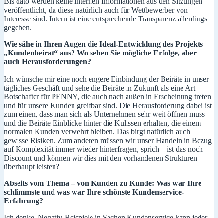
Bis dato werden keine internen Informationen aus den Sitzungen
veröffentlicht, da diese natürlich auch für Wettbewerber von
Interesse sind. Intern ist eine entsprechende Transparenz allerdings
gegeben.
Wie sähe in Ihren Augen die Ideal-Entwicklung des Projekts
„Kundenbeirat“ aus? Wo sehen Sie mögliche Erfolge, aber
auch Herausforderungen?
Ich wünsche mir eine noch engere Einbindung der Beiräte in unser
tägliches Geschäft und sehe die Beiräte in Zukunft als eine Art
Botschafter für PENNY, die auch nach außen in Erscheinung treten
und für unsere Kunden greifbar sind. Die Herausforderung dabei ist
zum einen, dass man sich als Unternehmen sehr weit öffnen muss
und die Beiräte Einblicke hinter die Kulissen erhalten, die einem
normalen Kunden verwehrt bleiben. Das birgt natürlich auch
gewisse Risiken. Zum anderen müssen wir unser Handeln in Bezug
auf Komplexität immer wieder hinterfragen, sprich – ist das noch
Discount und können wir dies mit den vorhandenen Strukturen
überhaupt leisten?
Abseits vom Thema – von Kunden zu Kunde: Was war Ihre
schlimmste und was war Ihre schönste Kundenservice-
Erfahrung?
Ich denke, Negativ-Beispiele in Sachen Kundenservice kann jeder