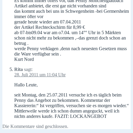
Es kommt immer öfters vor, daß Penny Mönchengladbach
Artikel anbietet, die erst gar nicht vorhanden sind
das kommt auch bei uns in Schwegenheim -bei Germersheim
immer öfter vor
gerade heute wieder am 07.04.2011
der Artikel Rechteckschirm für 8,99 €
ab 07-bis09.04 war am o7.04. um 14°° Uhr in 5 Märkten
schon nicht mehr zu bekommen ,–das grenzt doch schon an
betrug .
werde Penny verklagen ,denn nach neuesten Gesetzen muss
die Ware verfügbar sein .
Kurt Nord
Rita
sagt:
28. Juli 2011 um 11:04 Uhr
Hallo Leute,
seit Montag, den 25.07.2011 versuche ich es täglich beim
Penny das Angebot zu bekommen. Kommentar der
Kassiererin:“ Ist vergriffen, versuchen sie es morgen wieder.“
Mittlerweile werde ich schon dumm angeguckt, weil ich
nichts anderes kaufe. FAZIT: LOCKANGEBOT
Die Kommentare sind geschlossen.