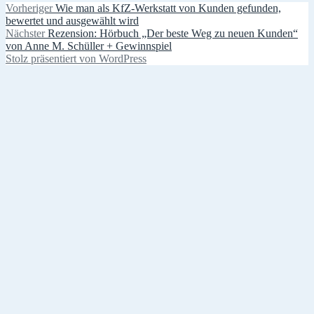
Beitragsnavigation
Vorheriger
Vorheriger
Wie man als KfZ-Werkstatt von Kunden gefunden,
Beitrag:
bewertet und ausgewählt wird
Nächster
Nächster
Rezension: Hörbuch „Der beste Weg zu neuen Kunden“
Beitrag:
von Anne M. Schüller + Gewinnspiel
Stolz präsentiert von WordPress